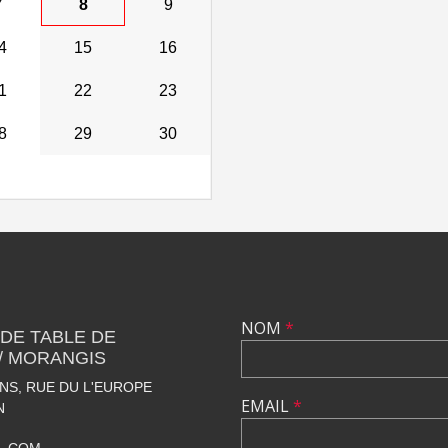
7
8
9
4
15
16
1
22
23
8
29
30
NOM
*
 DE TABLE DE
 / MORANGIS
S, RUE DU L'EUROPE
EMAIL
*
N
L.COM