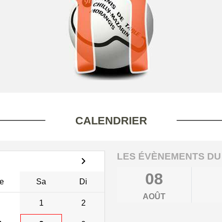
CALENDRIER
LES ÉVÈNEMENTS DU
08
e
Sa
Di
AOÛT
1
2