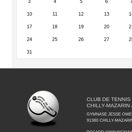
3
4
5
6
10
11
12
13
1
17
18
19
20
2
24
25
26
27
2
31
CLUB DE TENNIS
CHILLY-MAZARIN
GYMNASE JESSE OWEN
91380
CHILLY-MAZARI
POCARD.YANN@GMAI