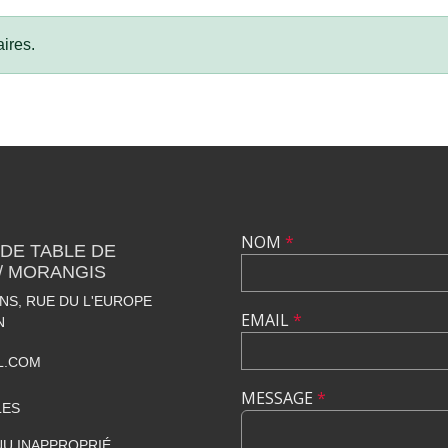
ires.
NOM
*
 DE TABLE DE
 / MORANGIS
S, RUE DU L'EUROPE
EMAIL
*
N
L.COM
MESSAGE
*
LES
U INAPPROPRIÉ