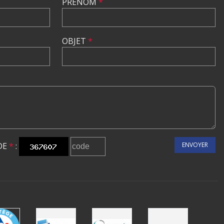
PRÉNOM
*
OBJET
*
DE
*
:
ENVOYER