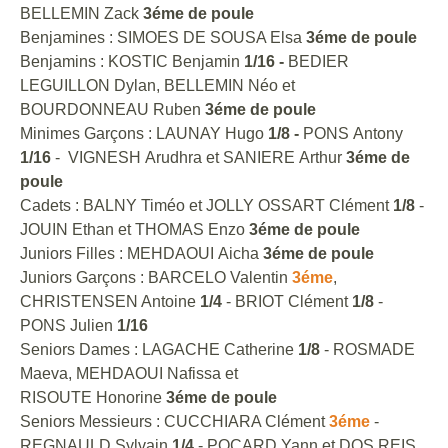
BELLEMIN Zack
3éme de poule
Benjamines : SIMOES DE SOUSA Elsa
3éme de poule
Benjamins : KOSTIC Benjamin
1/16 -
BEDIER
LEGUILLON Dylan, BELLEMIN Néo et
BOURDONNEAU Ruben
3éme de poule
Minimes Garçons : LAUNAY Hugo
1/8 -
PONS Antony
1/16
- VIGNESH Arudhra et SANIERE Arthur
3éme de
poule
Cadets : BALNY Timéo et JOLLY OSSART Clément
1/8
-
JOUIN Ethan et THOMAS Enzo
3éme de poule
Juniors Filles : MEHDAOUI Aicha
3éme de poule
Juniors Garçons : BARCELO Valentin
3éme
,
CHRISTENSEN Antoine
1/4
- BRIOT Clément
1/8
-
PONS Julien
1/16
Seniors Dames : LAGACHE Catherine
1/8
- ROSMADE
Maeva, MEHDAOUI Nafissa et
RISOUTE Honorine
3éme de poule
Seniors Messieurs : CUCCHIARA Clément
3éme
-
REGNAULD Sylvain
1/4
- POCARD Yann et DOS REIS